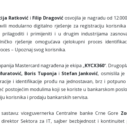
ija Ratković
i
Filip Dragović
osvojila je nagradu od 12.000
li modularno digitalno rješenje za registraciju korisnika 
prilagoditi i primijeniti i u drugim industrijama zasno
ničko rješenje omogućava cjelokupni proces identifikaci
roces – Upoznaj svog korisnika.
panija Mastercard nagrađena je ekipa „
KYCX360
“. Drugopl
Muratović, Boris Tuponja
i
Stefan Janković
, osmislila je
acije i identifikacije prođu na jednostavan, brz i potpuno 
 već postojećim modulima koji se koriste u bankarskom poslov
iju korisnika i prodaju bankarskih servisa.
u sastavu: viceguvernerka Centralne banke Crne Gore
Zo
, direktor Sektora za IT, sajber bezbjednost i kontinuitet