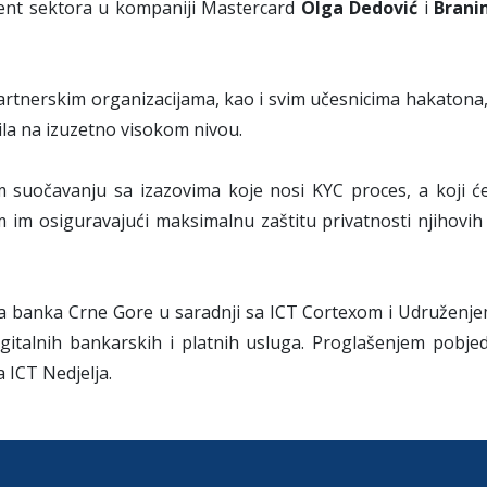
nt sektora u kompaniji Mastercard
Olga Dedović
i
Branim
rtnerskim organizacijama, kao i svim učesnicima hakatona, i
bila na izuzetno visokom nivou.
m suočavanju sa izazovima koje nosi KYC proces, a koji ć
om im osiguravajući maksimalnu zaštitu privatnosti njihovih
a banka Crne Gore u saradnji sa ICT Cortexom i Udruženj
igitalnih bankarskih i platnih usluga. Proglašenjem pobj
 ICT Nedjelja.
.