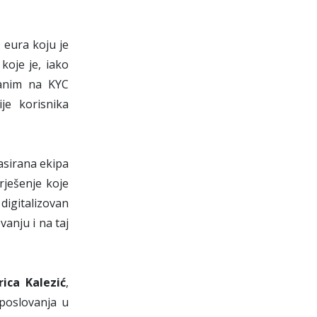
 eura koju je
koje je, iako
vanim na KYC
je korisnika
asirana ekipa
 rješenje koje
digitalizovan
anju i na taj
rica Kalezić
,
 poslovanja u