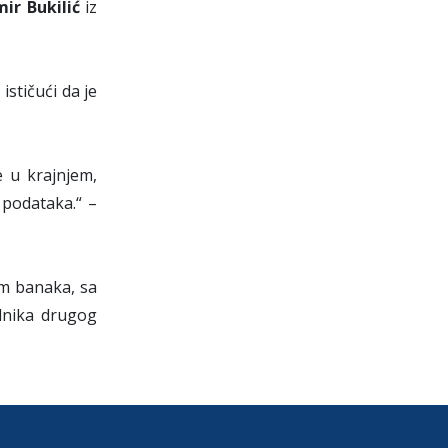
ir Bukilić
iz
stičući da je
e u krajnjem,
 podataka.“ –
em banaka, sa
ednika drugog