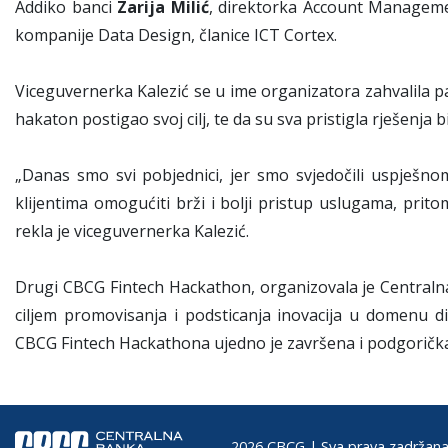
Addiko banci
Zarija Milić
, direktorka Account Manageme
kompanije Data Design, članice ICT Cortex.
Viceguvernerka Kalezić se u ime organizatora zahvalila pa
hakaton postigao svoj cilj, te da su sva pristigla rješenja 
„Danas smo svi pobjednici, jer smo svjedočili uspješno
klijentima omogućiti brži i bolji pristup uslugama, prit
rekla je viceguvernerka Kalezić.
Drugi CBCG Fintech Hackathon, organizovala je Centraln
ciljem promovisanja i podsticanja inovacija u domenu d
CBCG Fintech Hackathona ujedno je završena i podgorička
2026 CBCG | Sva prava zadržana