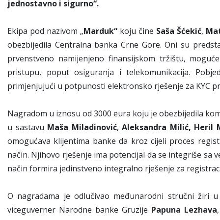
jednostavno i sigurno“.
Ekipa pod nazivom „
Marduk“
koju čine
Sa
ša Šćekić
,
Mat
obezbijedila Centralna banka Crne Gore. Oni su predstavi
prvenstveno namijenjeno finansijskom tržištu, moguće 
pristupu, poput osiguranja i telekomunikacija. Pobjed
primjenjujući u potpunosti elektronsko rješenje za KYC p
Nagradom u iznosu od 3000 eura koju je obezbijedila kom
u sastavu
Maša Miladinović
,
Aleksandra Milić, Heril 
omogućava klijentima banke da kroz cijeli proces registr
način. Njihovo rješenje ima potencijal da se integriše sa
način formira jedinstveno integralno rješenje za registrac
O nagradama je odlučivao međunarodni stručni žiri 
viceguverner Narodne banke Gruzije
Papuna Lezhava