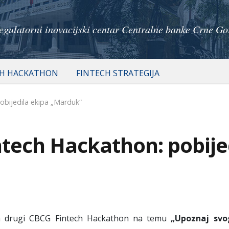
egulatorni inovacijski centar Centralne banke Crne Go
CH HACKATHON
FINTECH STRATEGIJA
obijedila ekipa „Marduk“
ntech Hackathon: pobije
en drugi CBCG Fintech Hackathon na temu
„Upoznaj svo