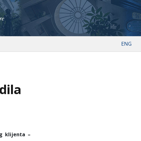
re
ENG
dila
g klijenta –