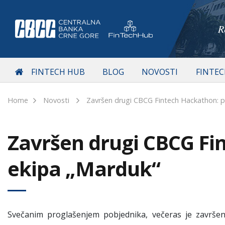
R
FINTECH HUB
BLOG
NOVOSTI
FINTE
Home
Novosti
Završen drugi CBCG Fintech Hackathon: p
Završen drugi CBCG Fi
ekipa „Marduk“
Svečanim proglašenjem pobjednika, večeras je završ